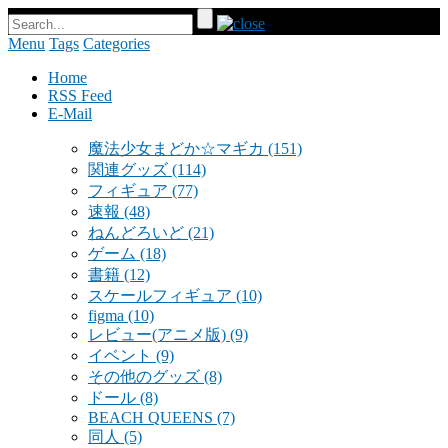
Menu
Tags
Categories
Home
RSS Feed
E-Mail
魔法少女まどか☆マギカ
(151)
関連グッズ
(114)
フィギュア
(77)
速報
(48)
ねんどろいど
(21)
ゲーム
(18)
書籍
(12)
スケールフィギュア
(10)
figma
(10)
レビュー(アニメ版)
(9)
イベント
(9)
その他のグッズ
(8)
ドール
(8)
BEACH QUEENS
(7)
同人
(5)