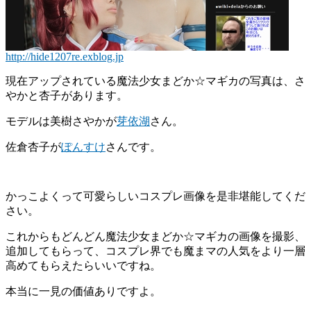
http://hide1207re.exblog.jp
現在アップされている魔法少女まどか☆マギカの写真は、さ
やかと杏子があります。
モデルは美樹さやかが
芽依湖
さん。
佐倉杏子が
ぽんすけ
さんです。
かっこよくって可愛らしいコスプレ画像を是非堪能してくだ
さい。
これからもどんどん魔法少女まどか☆マギカの画像を撮影、
追加してもらって、コスプレ界でも魔まマの人気をより一層
高めてもらえたらいいですね。
本当に一見の価値ありですよ。