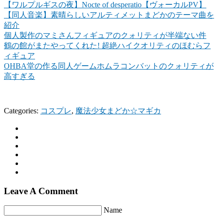
【ワルプルギスの夜】Nocte of desperatio【ヴォーカルPV】
【同人音楽】素晴らしいアルティメットまどかのテーマ曲を
紹介
個人製作のマミさんフィギュアのクォリティが半端ない件
鶴の館がまたやってくれた! 超絶ハイクオリティのほむらフ
ィギュア
OHBA堂の作る同人ゲームホムラコンバットのクォリティが
高すぎる
Categories:
コスプレ
,
魔法少女まどか☆マギカ
Leave A Comment
Name