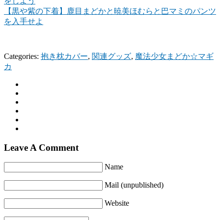
をしよう
【黒や紫の下着】鹿目まどかと暁美ほむらと巴マミのパンツ
を入手せよ
Categories:
抱き枕カバー
,
関連グッズ
,
魔法少女まどか☆マギ
カ
Leave A Comment
Name
Mail (unpublished)
Website