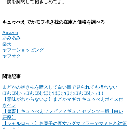
「僕を契約して抱きしめてよ」
キュゥべえ でかモフ抱き枕の在庫と価格を調べる
Amazon
あみあみ
楽天
ヤフーショッピング
ヤフオク
関連記事
まどかの抱き枕を購入して白い目で見られても構わない
ほむほむっほむほむほむ!!ほむほむほむほむっ!!!!
【意味がわからないよ】まどかマギカ キュゥべえボイス付
きペン
【鬼畜】キュゥべえソフビフィギュア セブンツー版【白い
悪魔】
【シャルロッテ】お菓子の魔女ハグマフラーでマミられ対策